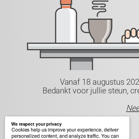
Vanaf
18 augustus 20
Bedankt voor jullie steun, 
Nee
We respect your privacy
Bedankt voor je geduld.
Cookies help us improve your experience, deliver
personalized content, and analyze traffic. You can